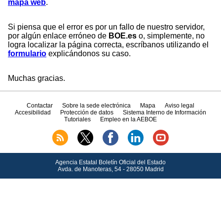
mapa web
.
Si piensa que el error es por un fallo de nuestro servidor,
por algún enlace erróneo de
BOE.es
o, simplemente, no
logra localizar la página correcta, escríbanos utilizando el
formulario
explicándonos su caso.
Muchas gracias.
Contactar
Sobre la sede electrónica
Mapa
Aviso legal
Accesibilidad
Protección de datos
Sistema Interno de Información
Tutoriales
Empleo en la AEBOE
Agencia Estatal Boletín Oficial del Estado
Avda.
de Manoteras, 54 - 28050 Madrid