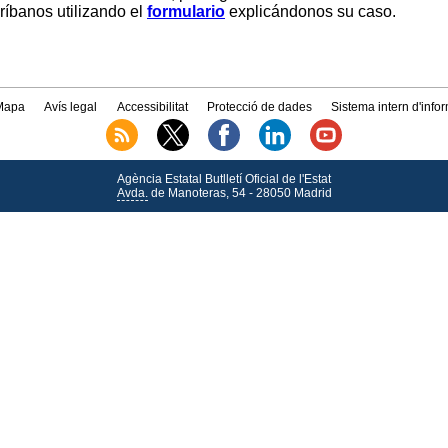
críbanos utilizando el
formulario
explicándonos su caso.
Mapa
Avís legal
Accessibilitat
Protecció de dades
Sistema intern d'info
Agència Estatal Butlletí Oficial de l'Estat
Avda.
de Manoteras, 54 - 28050 Madrid