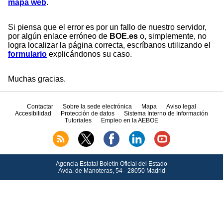
mapa web
.
Si piensa que el error es por un fallo de nuestro servidor,
por algún enlace erróneo de
BOE.es
o, simplemente, no
logra localizar la página correcta, escríbanos utilizando el
formulario
explicándonos su caso.
Muchas gracias.
Contactar
Sobre la sede electrónica
Mapa
Aviso legal
Accesibilidad
Protección de datos
Sistema Interno de Información
Tutoriales
Empleo en la AEBOE
Agencia Estatal Boletín Oficial del Estado
Avda.
de Manoteras, 54 - 28050 Madrid