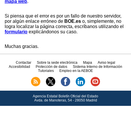
mapa web
.
Si piensa que el error es por un fallo de nuestro servidor,
por algún enlace erróneo de
BOE.es
o, simplemente, no
logra localizar la página correcta, escríbanos utilizando el
formulario
explicándonos su caso.
Muchas gracias.
Contactar
Sobre la sede electrónica
Mapa
Aviso legal
Accesibilidad
Protección de datos
Sistema Interno de Información
Tutoriales
Empleo en la AEBOE
Agencia Estatal Boletín Oficial del Estado
Avda.
de Manoteras, 54 - 28050 Madrid