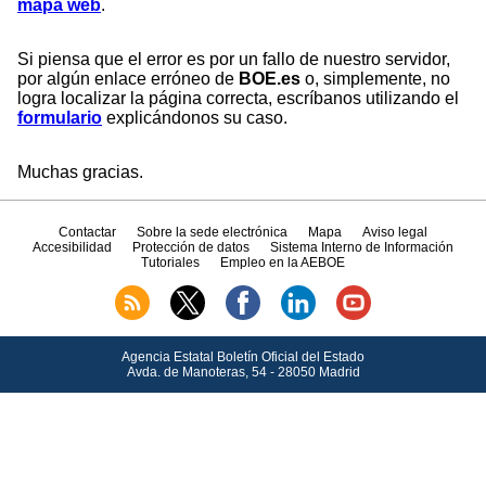
mapa web
.
Si piensa que el error es por un fallo de nuestro servidor,
por algún enlace erróneo de
BOE.es
o, simplemente, no
logra localizar la página correcta, escríbanos utilizando el
formulario
explicándonos su caso.
Muchas gracias.
Contactar
Sobre la sede electrónica
Mapa
Aviso legal
Accesibilidad
Protección de datos
Sistema Interno de Información
Tutoriales
Empleo en la AEBOE
Agencia Estatal Boletín Oficial del Estado
Avda.
de Manoteras, 54 - 28050 Madrid