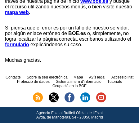
través de nuestra página de inicio
www.boe.es
y busque
el recurso utilizando nuestros menús, o bien visite nuestro
mapa web
.
Si piensa que el error es por un fallo de nuestro servidor,
por algún enlace erróneo de
BOE.es
o, simplemente, no
logra localizar la página correcta, escríbanos utilizando el
formulario
explicándonos su caso.
Muchas gracias.
Contacte
Sobre la seu electrònica
Mapa
Avís legal
Accessibilitat
Protecció de dades
Sistema intern d'informació
Tutorials
Ocupació en la BOE
Agència Estatal Butlletí Oficial de l'Estat
Avda.
de Manoteras, 54 - 28050 Madrid