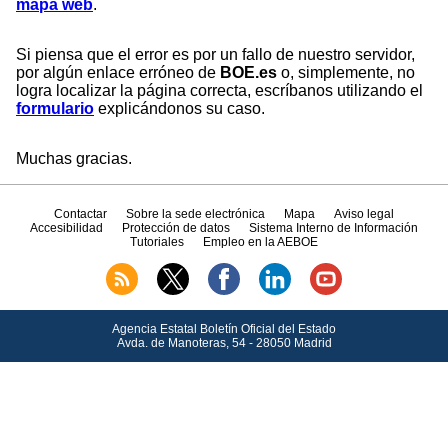
mapa web
.
Si piensa que el error es por un fallo de nuestro servidor,
por algún enlace erróneo de
BOE.es
o, simplemente, no
logra localizar la página correcta, escríbanos utilizando el
formulario
explicándonos su caso.
Muchas gracias.
Contactar
Sobre la sede electrónica
Mapa
Aviso legal
Accesibilidad
Protección de datos
Sistema Interno de Información
Tutoriales
Empleo en la AEBOE
Agencia Estatal Boletín Oficial del Estado
Avda.
de Manoteras, 54 - 28050 Madrid