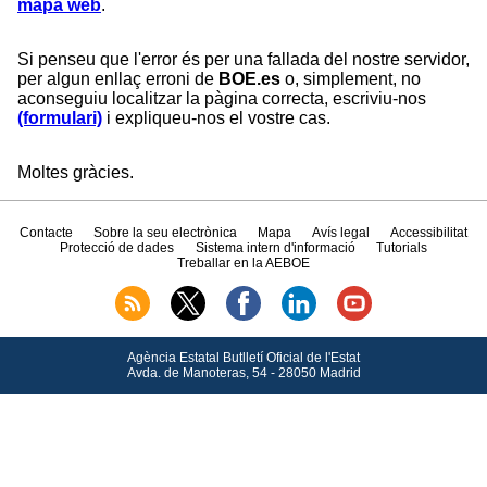
mapa web
.
Si penseu que l'error és per una fallada del nostre servidor,
per algun enllaç erroni de
BOE.es
o, simplement, no
aconseguiu localitzar la pàgina correcta, escriviu-nos
(formulari)
i expliqueu-nos el vostre cas.
Moltes gràcies.
Contacte
Sobre la seu electrònica
Mapa
Avís legal
Accessibilitat
Protecció de dades
Sistema intern d'informació
Tutorials
Treballar en la AEBOE
Agència Estatal Butlletí Oficial de l'Estat
Avda.
de Manoteras, 54 - 28050 Madrid