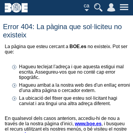
ca
Error 404: La pàgina que sol·liciteu no
existeix
La pàgina que esteu cercant a
BOE.es
no existeix. Pot ser
que:
Hagueu teclejat l'adreça i que aquesta estigui mal
escrita. Assegureu-vos que no conté cap error
tipogràfic.
Hagueu arribat a la nostra web des d'un enllaç erroni
d'una altra pàgina o cercador extern.
La ubicació del fitxer que esteu sol·licitant hagi
canviat i ara tingui una altra adreça diferent.
En qualsevol dels casos anteriors, accediu-hi de nou a
través de la nostra pàgina d'inici,
www.boe.es
, i busqueu
el recurs utilitzant els nostres menús, o bé visiteu el nostre