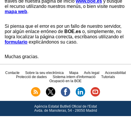
través de nuestra página de inicio
www.boe.es
y busque
el recurso utilizando nuestros menús, o bien visite nuestro
mapa web
.
Si piensa que el error es por un fallo de nuestro servidor,
por algún enlace erróneo de
BOE.es
o, simplemente, no
logra localizar la página correcta, escríbanos utilizando el
formulario
explicándonos su caso.
Muchas gracias.
Contacte
Sobre la seu electrònica
Mapa
Avís legal
Accessibilitat
Protecció de dades
Sistema intern d'informació
Tutorials
Ocupació en la BOE
Agència Estatal Butlletí Oficial de l'Estat
Avda.
de Manoteras, 54 - 28050 Madrid