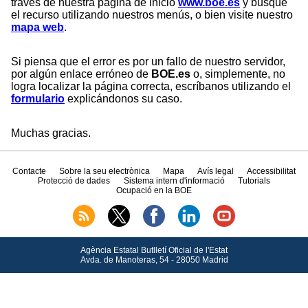
través de nuestra página de inicio
www.boe.es
y busque
el recurso utilizando nuestros menús, o bien visite nuestro
mapa web
.
Si piensa que el error es por un fallo de nuestro servidor,
por algún enlace erróneo de
BOE.es
o, simplemente, no
logra localizar la página correcta, escríbanos utilizando el
formulario
explicándonos su caso.
Muchas gracias.
Contacte
Sobre la seu electrònica
Mapa
Avís legal
Accessibilitat
Protecció de dades
Sistema intern d'informació
Tutorials
Ocupació en la BOE
Agència Estatal Butlletí Oficial de l'Estat
Avda.
de Manoteras, 54 - 28050 Madrid