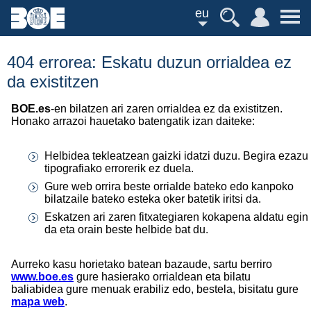
eu
404 errorea: Eskatu duzun orrialdea ez
da existitzen
BOE.es
-en bilatzen ari zaren orrialdea ez da existitzen.
Honako arrazoi hauetako batengatik izan daiteke:
Helbidea tekleatzean gaizki idatzi duzu. Begira ezazu
tipografiako errorerik ez duela.
Gure web orrira beste orrialde bateko edo kanpoko
bilatzaile bateko esteka oker batetik iritsi da.
Eskatzen ari zaren fitxategiaren kokapena aldatu egin
da eta orain beste helbide bat du.
Aurreko kasu horietako batean bazaude, sartu berriro
www.boe.es
gure hasierako orrialdean eta bilatu
baliabidea gure menuak erabiliz edo, bestela, bisitatu gure
mapa web
.