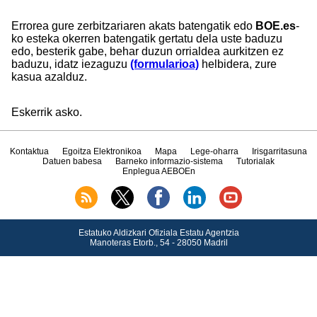
Errorea gure zerbitzariaren akats batengatik edo
BOE.es
-
ko esteka okerren batengatik gertatu dela uste baduzu
edo, besterik gabe, behar duzun orrialdea aurkitzen ez
baduzu, idatz iezaguzu
(formularioa)
helbidera, zure
kasua azalduz.
Eskerrik asko.
Kontaktua
Egoitza Elektronikoa
Mapa
Lege-oharra
Irisgarritasuna
Datuen babesa
Barneko informazio-sistema
Tutorialak
Enplegua AEBOEn
Estatuko Aldizkari Ofiziala Estatu Agentzia
Manoteras Etorb., 54 - 28050 Madril