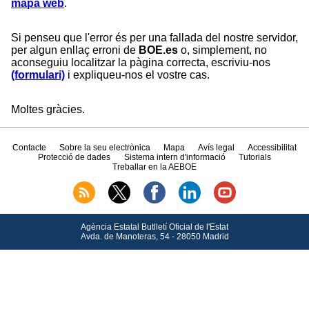
mapa web
.
Si penseu que l'error és per una fallada del nostre servidor,
per algun enllaç erroni de
BOE.es
o, simplement, no
aconseguiu localitzar la pàgina correcta, escriviu-nos
(formulari)
i expliqueu-nos el vostre cas.
Moltes gràcies.
Contacte
Sobre la seu electrònica
Mapa
Avís legal
Accessibilitat
Protecció de dades
Sistema intern d'informació
Tutorials
Treballar en la AEBOE
Agència Estatal Butlletí Oficial de l'Estat
Avda.
de Manoteras, 54 - 28050 Madrid