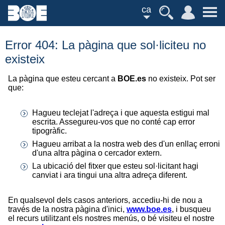
ca
Error 404: La pàgina que sol·liciteu no
existeix
La pàgina que esteu cercant a
BOE.es
no existeix. Pot ser
que:
Hagueu teclejat l'adreça i que aquesta estigui mal
escrita. Assegureu-vos que no conté cap error
tipogràfic.
Hagueu arribat a la nostra web des d'un enllaç erroni
d'una altra pàgina o cercador extern.
La ubicació del fitxer que esteu sol·licitant hagi
canviat i ara tingui una altra adreça diferent.
En qualsevol dels casos anteriors, accediu-hi de nou a
través de la nostra pàgina d'inici,
www.boe.es
, i busqueu
el recurs utilitzant els nostres menús, o bé visiteu el nostre