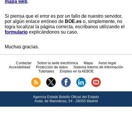
mapa web
.
Si piensa que el error es por un fallo de nuestro servidor,
por algún enlace erróneo de
BOE.es
o, simplemente, no
logra localizar la página correcta, escríbanos utilizando el
formulario
explicándonos su caso.
Muchas gracias.
Contactar
Sobre la sede electrónica
Mapa
Aviso legal
Accesibilidad
Protección de datos
Sistema Interno de Información
Tutoriales
Empleo en la AEBOE
Agencia Estatal Boletín Oficial del Estado
Avda.
de Manoteras, 54 - 28050 Madrid