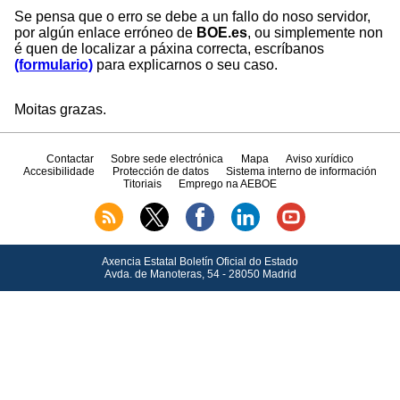
Se pensa que o erro se debe a un fallo do noso servidor,
por algún enlace erróneo de
BOE.es
, ou simplemente non
é quen de localizar a páxina correcta, escríbanos
(formulario)
para explicarnos o seu caso.
Moitas grazas.
Contactar
Sobre sede electrónica
Mapa
Aviso xurídico
Accesibilidade
Protección de datos
Sistema interno de información
Titoriais
Emprego na AEBOE
Axencia Estatal Boletín Oficial do Estado
Avda.
de Manoteras, 54 - 28050 Madrid