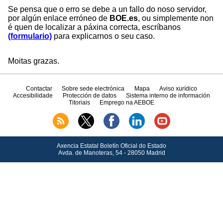
Se pensa que o erro se debe a un fallo do noso servidor,
por algún enlace erróneo de
BOE.es
, ou simplemente non
é quen de localizar a páxina correcta, escríbanos
(formulario)
para explicarnos o seu caso.
Moitas grazas.
Contactar
Sobre sede electrónica
Mapa
Aviso xurídico
Accesibilidade
Protección de datos
Sistema interno de información
Titoriais
Emprego na AEBOE
Axencia Estatal Boletín Oficial do Estado
Avda.
de Manoteras, 54 - 28050 Madrid