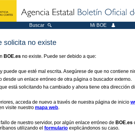
Buscar
Mi BOE
 solicita no existe
en
BOE.es
no existe. Puede ser debido a que:
 y puede que esté mal escrita. Asegúrese de que no contiene nin
b desde un enlace erróneo de otra página o buscador externo.
que está solicitando ha cambiado y ahora tiene otra dirección di
riores, acceda de nuevo a través de nuestra página de inicio
w
en visite nuestro
mapa web
.
 fallo de nuestro servidor, por algún enlace erróneo de
BOE.es
o
críbanos utilizando el
formulario
explicándonos su caso.