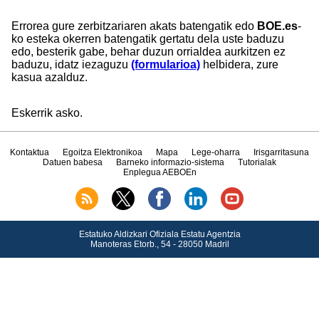
Errorea gure zerbitzariaren akats batengatik edo
BOE.es
-
ko esteka okerren batengatik gertatu dela uste baduzu
edo, besterik gabe, behar duzun orrialdea aurkitzen ez
baduzu, idatz iezaguzu
(formularioa)
helbidera, zure
kasua azalduz.
Eskerrik asko.
Kontaktua
Egoitza Elektronikoa
Mapa
Lege-oharra
Irisgarritasuna
Datuen babesa
Barneko informazio-sistema
Tutorialak
Enplegua AEBOEn
Estatuko Aldizkari Ofiziala Estatu Agentzia
Manoteras Etorb., 54 - 28050 Madril