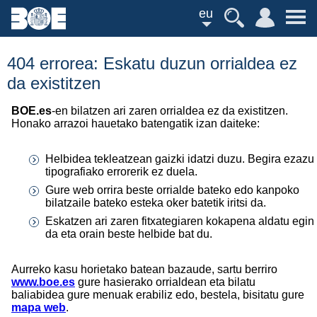
eu
404 errorea: Eskatu duzun orrialdea ez
da existitzen
BOE.es
-en bilatzen ari zaren orrialdea ez da existitzen.
Honako arrazoi hauetako batengatik izan daiteke:
Helbidea tekleatzean gaizki idatzi duzu. Begira ezazu
tipografiako errorerik ez duela.
Gure web orrira beste orrialde bateko edo kanpoko
bilatzaile bateko esteka oker batetik iritsi da.
Eskatzen ari zaren fitxategiaren kokapena aldatu egin
da eta orain beste helbide bat du.
Aurreko kasu horietako batean bazaude, sartu berriro
www.boe.es
gure hasierako orrialdean eta bilatu
baliabidea gure menuak erabiliz edo, bestela, bisitatu gure
mapa web
.