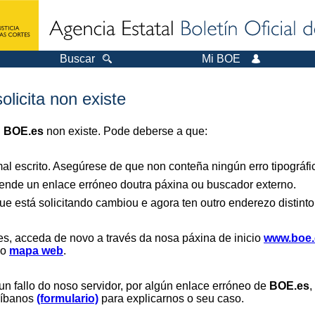
Buscar
Mi BOE
olicita non existe
n
BOE.es
non existe. Pode deberse a que:
al escrito. Asegúrese de que non conteña ningún erro tipográfi
nde un enlace erróneo doutra páxina ou buscador externo.
ue está solicitando cambiou e agora ten outro enderezo distinto
es, acceda de novo a través da nosa páxina de inicio
www.boe.
 o
mapa web
.
un fallo do noso servidor, por algún enlace erróneo de
BOE.es
,
críbanos
(formulario)
para explicarnos o seu caso.