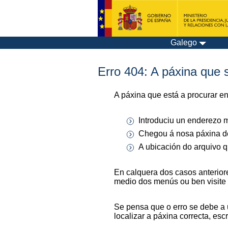
Galego
Erro 404: A páxina que s
A páxina que está a procurar e
Introduciu un enderezo m
Chegou á nosa páxina de
A ubicación do arquivo q
En calquera dos casos anterior
medio dos menús ou ben visite
Se pensa que o erro se debe a 
localizar a páxina correcta, es