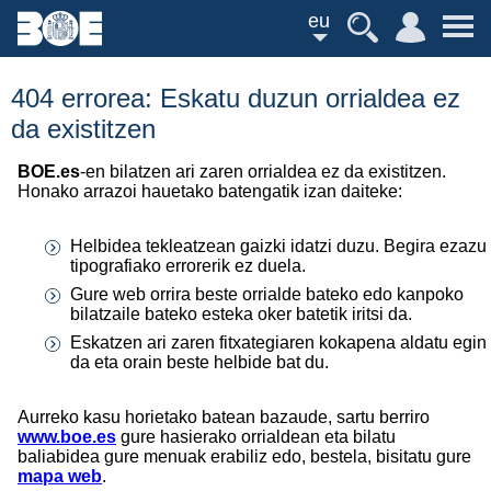
eu
404 errorea: Eskatu duzun orrialdea ez
da existitzen
BOE.es
-en bilatzen ari zaren orrialdea ez da existitzen.
Honako arrazoi hauetako batengatik izan daiteke:
Helbidea tekleatzean gaizki idatzi duzu. Begira ezazu
tipografiako errorerik ez duela.
Gure web orrira beste orrialde bateko edo kanpoko
bilatzaile bateko esteka oker batetik iritsi da.
Eskatzen ari zaren fitxategiaren kokapena aldatu egin
da eta orain beste helbide bat du.
Aurreko kasu horietako batean bazaude, sartu berriro
www.boe.es
gure hasierako orrialdean eta bilatu
baliabidea gure menuak erabiliz edo, bestela, bisitatu gure
mapa web
.