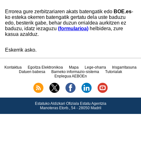
Errorea gure zerbitzariaren akats batengatik edo
BOE.es
-
ko esteka okerren batengatik gertatu dela uste baduzu
edo, besterik gabe, behar duzun orrialdea aurkitzen ez
baduzu, idatz iezaguzu
(formularioa)
helbidera, zure
kasua azalduz.
Eskerrik asko.
Kontaktua
Egoitza Elektronikoa
Mapa
Lege-oharra
Irisgarritasuna
Datuen babesa
Barneko informazio-sistema
Tutorialak
Enplegua AEBOEn
Estatuko Aldizkari Ofiziala Estatu Agentzia
Manoteras Etorb., 54 - 28050 Madril