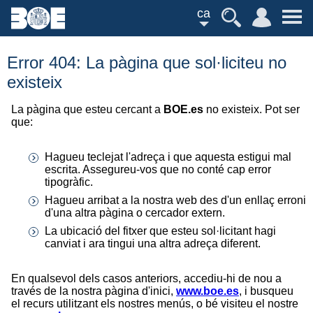
ca
Error 404: La pàgina que sol·liciteu no
existeix
La pàgina que esteu cercant a
BOE.es
no existeix. Pot ser
que:
Hagueu teclejat l'adreça i que aquesta estigui mal
escrita. Assegureu-vos que no conté cap error
tipogràfic.
Hagueu arribat a la nostra web des d'un enllaç erroni
d'una altra pàgina o cercador extern.
La ubicació del fitxer que esteu sol·licitant hagi
canviat i ara tingui una altra adreça diferent.
En qualsevol dels casos anteriors, accediu-hi de nou a
través de la nostra pàgina d'inici,
www.boe.es
, i busqueu
el recurs utilitzant els nostres menús, o bé visiteu el nostre