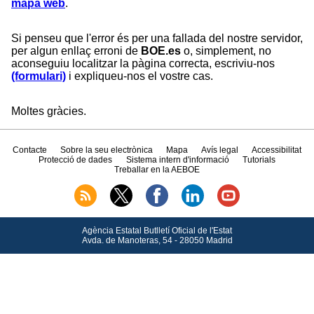
mapa web
.
Si penseu que l'error és per una fallada del nostre servidor,
per algun enllaç erroni de
BOE.es
o, simplement, no
aconseguiu localitzar la pàgina correcta, escriviu-nos
(formulari)
i expliqueu-nos el vostre cas.
Moltes gràcies.
Contacte
Sobre la seu electrònica
Mapa
Avís legal
Accessibilitat
Protecció de dades
Sistema intern d'informació
Tutorials
Treballar en la AEBOE
Agència Estatal Butlletí Oficial de l'Estat
Avda.
de Manoteras, 54 - 28050 Madrid