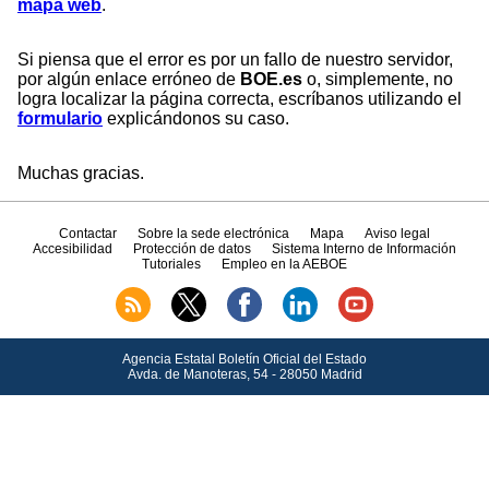
mapa web
.
Si piensa que el error es por un fallo de nuestro servidor,
por algún enlace erróneo de
BOE.es
o, simplemente, no
logra localizar la página correcta, escríbanos utilizando el
formulario
explicándonos su caso.
Muchas gracias.
Contactar
Sobre la sede electrónica
Mapa
Aviso legal
Accesibilidad
Protección de datos
Sistema Interno de Información
Tutoriales
Empleo en la AEBOE
Agencia Estatal Boletín Oficial del Estado
Avda.
de Manoteras, 54 - 28050 Madrid