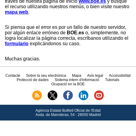
través de nuestra página de inicio
www.boe.es
y busque
el recurso utilizando nuestros menús, o bien visite nuestro
mapa web
.
Si piensa que el error es por un fallo de nuestro servidor,
por algún enlace erróneo de
BOE.es
o, simplemente, no
logra localizar la página correcta, escríbanos utilizando el
formulario
explicándonos su caso.
Muchas gracias.
Contacte
Sobre la seu electrònica
Mapa
Avís legal
Accessibilitat
Protecció de dades
Sistema intern d'informació
Tutorials
Ocupació en la BOE
Agència Estatal Butlletí Oficial de l'Estat
Avda.
de Manoteras, 54 - 28050 Madrid