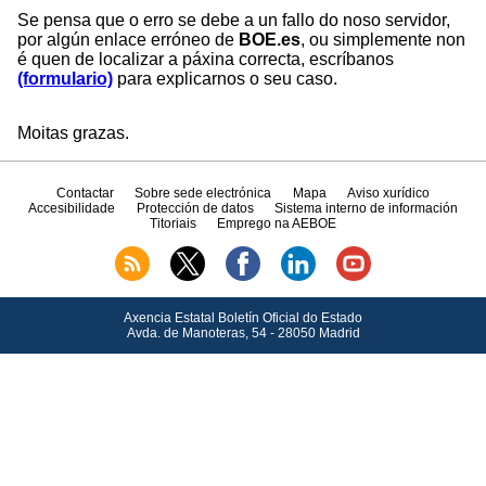
Se pensa que o erro se debe a un fallo do noso servidor,
por algún enlace erróneo de
BOE.es
, ou simplemente non
é quen de localizar a páxina correcta, escríbanos
(formulario)
para explicarnos o seu caso.
Moitas grazas.
Contactar
Sobre sede electrónica
Mapa
Aviso xurídico
Accesibilidade
Protección de datos
Sistema interno de información
Titoriais
Emprego na AEBOE
Axencia Estatal Boletín Oficial do Estado
Avda.
de Manoteras, 54 - 28050 Madrid