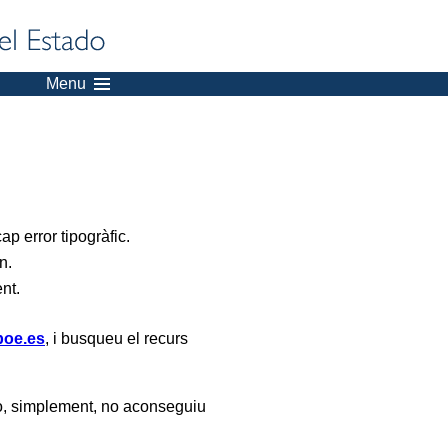
Menu
p error tipogràfic.
n.
ent.
oe.es
, i busqueu el recurs
, simplement, no aconseguiu