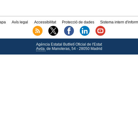
apa
Avís legal
Accessibilitat
Protecció de dades
Sistema intern d'infor
Agència Estatal Butlletí Oficial de l'Estat
Avda.
de Manoteras, 54 - 28050 Madrid