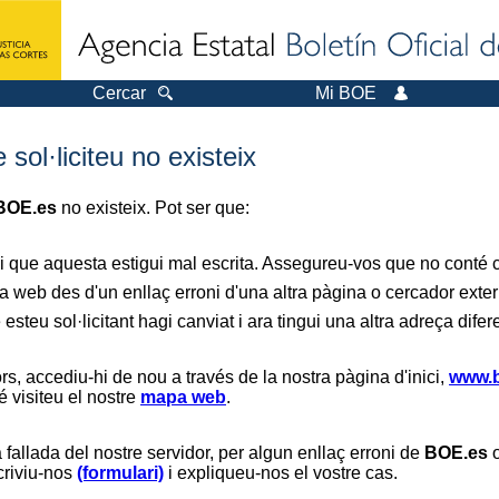
Cercar
Mi BOE
sol·liciteu no existeix
BOE.es
no existeix. Pot ser que:
i que aquesta estigui mal escrita. Assegureu-vos que no conté ca
a web des d'un enllaç erroni d'una altra pàgina o cercador exter
 esteu sol·licitant hagi canviat i ara tingui una altra adreça difer
s, accediu-hi de nou a través de la nostra pàgina d'inici,
www.b
é visiteu el nostre
mapa web
.
 fallada del nostre servidor, per algun enllaç erroni de
BOE.es
o
scriviu-nos
(formulari)
i expliqueu-nos el vostre cas.