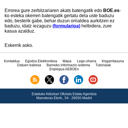
Errorea gure zerbitzariaren akats batengatik edo
BOE.es
-
ko esteka okerren batengatik gertatu dela uste baduzu
edo, besterik gabe, behar duzun orrialdea aurkitzen ez
baduzu, idatz iezaguzu
(formularioa)
helbidera, zure
kasua azalduz.
Eskerrik asko.
Kontaktua
Egoitza Elektronikoa
Mapa
Lege-oharra
Irisgarritasuna
Datuen babesa
Barneko informazio-sistema
Tutorialak
Enplegua AEBOEn
Estatuko Aldizkari Ofiziala Estatu Agentzia
Manoteras Etorb., 54 - 28050 Madril