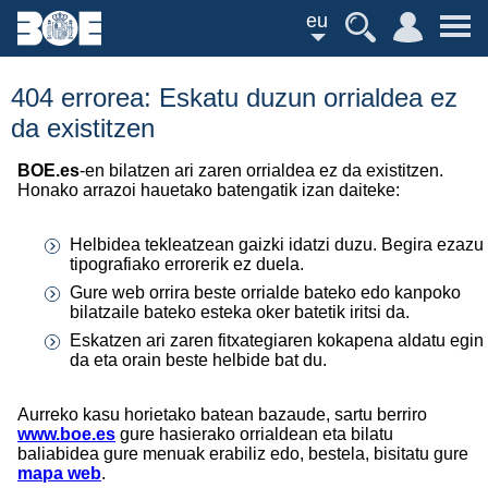
eu
404 errorea: Eskatu duzun orrialdea ez
da existitzen
BOE.es
-en bilatzen ari zaren orrialdea ez da existitzen.
Honako arrazoi hauetako batengatik izan daiteke:
Helbidea tekleatzean gaizki idatzi duzu. Begira ezazu
tipografiako errorerik ez duela.
Gure web orrira beste orrialde bateko edo kanpoko
bilatzaile bateko esteka oker batetik iritsi da.
Eskatzen ari zaren fitxategiaren kokapena aldatu egin
da eta orain beste helbide bat du.
Aurreko kasu horietako batean bazaude, sartu berriro
www.boe.es
gure hasierako orrialdean eta bilatu
baliabidea gure menuak erabiliz edo, bestela, bisitatu gure
mapa web
.