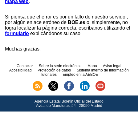
mapa web
.
Si piensa que el error es por un fallo de nuestro servidor,
por algún enlace erróneo de
BOE.es
o, simplemente, no
logra localizar la página correcta, escríbanos utilizando el
formulario
explicándonos su caso.
Muchas gracias.
Contactar
Sobre la sede electrónica
Mapa
Aviso legal
Accesibilidad
Protección de datos
Sistema Interno de Información
Tutoriales
Empleo en la AEBOE
Agencia Estatal Boletín Oficial del Estado
Avda.
de Manoteras, 54 - 28050 Madrid