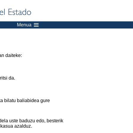
Menua
an daiteke:
itsi da.
a bilatu baliabidea gure
dela uste baduzu edo, besterik
 kasua azalduz.