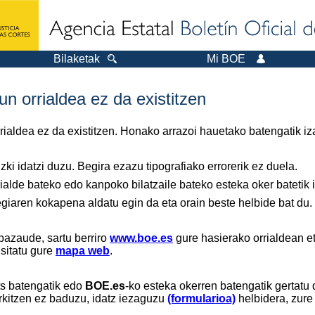
Bilaketak
Mi BOE
n orrialdea ez da existitzen
orrialdea ez da existitzen. Honako arrazoi hauetako batengatik iz
ki idatzi duzu. Begira ezazu tipografiako errorerik ez duela.
ialde bateko edo kanpoko bilatzaile bateko esteka oker batetik ir
tegiaren kokapena aldatu egin da eta orain beste helbide bat du.
bazaude, sartu berriro
www.boe.es
gure hasierako orrialdean et
isitatu gure
mapa web
.
ts batengatik edo
BOE.es
-ko esteka okerren batengatik gertatu 
rkitzen ez baduzu, idatz iezaguzu
(formularioa)
helbidera, zure