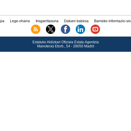
pa
Lege-oharra
Irisgarritasuna
Datuen babesa
Barneko informazio-si
Estatuko Aldizkari Ofiziala Estatu Agentzia
Manoteras Etorb., 54 - 28050 Madril