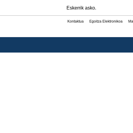
Eskerrik asko.
Kontaktua
Egoitza Elektronikoa
Ma