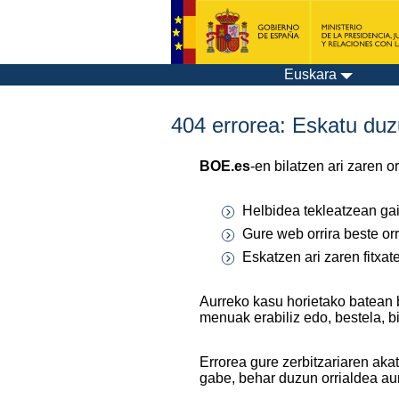
Euskara
404 errorea: Eskatu duzu
BOE.es
-en bilatzen ari zaren 
Helbidea tekleatzean gaiz
Gure web orrira beste orr
Eskatzen ari zaren fitxa
Aurreko kasu horietako batean 
menuak erabiliz edo, bestela, b
Errorea gure zerbitzariaren aka
gabe, behar duzun orrialdea au