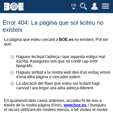
ca
Error 404: La pàgina que sol·liciteu no
existeix
La pàgina que esteu cercant a
BOE.es
no existeix. Pot ser
que:
Hagueu teclejat l'adreça i que aquesta estigui mal
escrita. Assegureu-vos que no conté cap error
tipogràfic.
Hagueu arribat a la nostra web des d'un enllaç erroni
d'una altra pàgina o cercador extern.
La ubicació del fitxer que esteu sol·licitant hagi
canviat i ara tingui una altra adreça diferent.
En qualsevol dels casos anteriors, accediu-hi de nou a
través de la nostra pàgina d'inici,
www.boe.es
, i busqueu
el recurs utilitzant els nostres menús, o bé visiteu el nostre