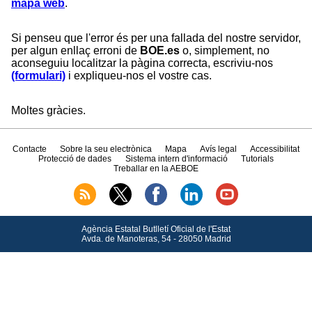
mapa web
.
Si penseu que l'error és per una fallada del nostre servidor,
per algun enllaç erroni de
BOE.es
o, simplement, no
aconseguiu localitzar la pàgina correcta, escriviu-nos
(formulari)
i expliqueu-nos el vostre cas.
Moltes gràcies.
Contacte
Sobre la seu electrònica
Mapa
Avís legal
Accessibilitat
Protecció de dades
Sistema intern d'informació
Tutorials
Treballar en la AEBOE
Agència Estatal Butlletí Oficial de l'Estat
Avda.
de Manoteras, 54 - 28050 Madrid