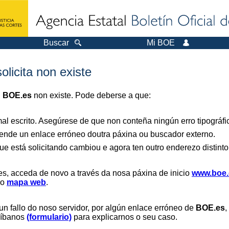
Buscar
Mi BOE
olicita non existe
n
BOE.es
non existe. Pode deberse a que:
al escrito. Asegúrese de que non conteña ningún erro tipográfi
nde un enlace erróneo doutra páxina ou buscador externo.
ue está solicitando cambiou e agora ten outro enderezo distinto
es, acceda de novo a través da nosa páxina de inicio
www.boe.
 o
mapa web
.
un fallo do noso servidor, por algún enlace erróneo de
BOE.es
,
críbanos
(formulario)
para explicarnos o seu caso.