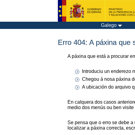
Galego
Erro 404: A páxina que s
A páxina que está a procurar e
Introduciu un enderezo m
Chegou á nosa páxina de
A ubicación do arquivo q
En calquera dos casos anterior
medio dos menús ou ben visite
Se pensa que o erro se debe a 
localizar a páxina correcta, es