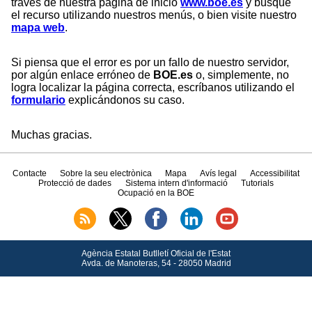
través de nuestra página de inicio
www.boe.es
y busque
el recurso utilizando nuestros menús, o bien visite nuestro
mapa web
.
Si piensa que el error es por un fallo de nuestro servidor,
por algún enlace erróneo de
BOE.es
o, simplemente, no
logra localizar la página correcta, escríbanos utilizando el
formulario
explicándonos su caso.
Muchas gracias.
Contacte
Sobre la seu electrònica
Mapa
Avís legal
Accessibilitat
Protecció de dades
Sistema intern d'informació
Tutorials
Ocupació en la BOE
Agència Estatal Butlletí Oficial de l'Estat
Avda.
de Manoteras, 54 - 28050 Madrid