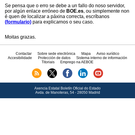
Se pensa que o erro se debe a un fallo do noso servidor,
por algún enlace erróneo de
BOE.es
, ou simplemente non
é quen de localizar a páxina correcta, escríbanos
(formulario)
para explicarnos o seu caso.
Moitas grazas.
Contactar
Sobre sede electrónica
Mapa
Aviso xurídico
Accesibilidade
Protección de datos
Sistema interno de información
Titoriais
Emprego na AEBOE
Axencia Estatal Boletín Oficial do Estado
Avda.
de Manoteras, 54 - 28050 Madrid