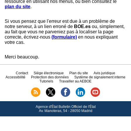
ressource en utilisant nos menus, ou bien consultez le
plan du site
.
Si vous pensez que l'erreur est due à un problème de
notre serveur, à un lien erroné de
BOE.es
ou, simplement,
au fait que vous ne parveniez pas à localiser la page
correcte, écrivez-nous
(formulaire)
en nous expliquant
votre cas.
Merci beaucoup.
Contact
Siège électronique
Plan du site
Avis juridique
Accessibilité
Protection des données
Système de signalement interne
Tutoriels
Travailler au AEBOE
Agence d'État Bulletin Officiel de l'État
Av.
Manoteras, 54 - 28050 Madrid