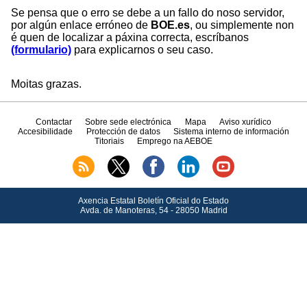
Se pensa que o erro se debe a un fallo do noso servidor,
por algún enlace erróneo de
BOE.es
, ou simplemente non
é quen de localizar a páxina correcta, escríbanos
(formulario)
para explicarnos o seu caso.
Moitas grazas.
Contactar
Sobre sede electrónica
Mapa
Aviso xurídico
Accesibilidade
Protección de datos
Sistema interno de información
Titoriais
Emprego na AEBOE
Axencia Estatal Boletín Oficial do Estado
Avda.
de Manoteras, 54 - 28050 Madrid