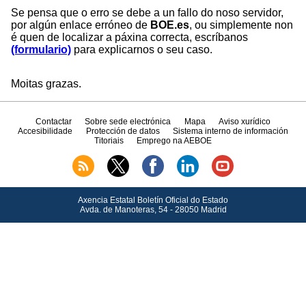
Se pensa que o erro se debe a un fallo do noso servidor,
por algún enlace erróneo de
BOE.es
, ou simplemente non
é quen de localizar a páxina correcta, escríbanos
(formulario)
para explicarnos o seu caso.
Moitas grazas.
Contactar
Sobre sede electrónica
Mapa
Aviso xurídico
Accesibilidade
Protección de datos
Sistema interno de información
Titoriais
Emprego na AEBOE
Axencia Estatal Boletín Oficial do Estado
Avda.
de Manoteras, 54 - 28050 Madrid