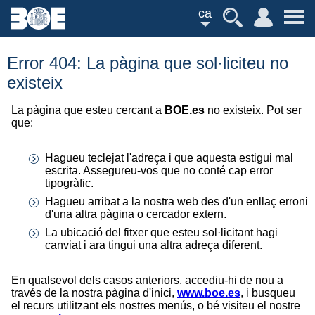
ca
Error 404: La pàgina que sol·liciteu no
existeix
La pàgina que esteu cercant a
BOE.es
no existeix. Pot ser
que:
Hagueu teclejat l'adreça i que aquesta estigui mal
escrita. Assegureu-vos que no conté cap error
tipogràfic.
Hagueu arribat a la nostra web des d'un enllaç erroni
d'una altra pàgina o cercador extern.
La ubicació del fitxer que esteu sol·licitant hagi
canviat i ara tingui una altra adreça diferent.
En qualsevol dels casos anteriors, accediu-hi de nou a
través de la nostra pàgina d'inici,
www.boe.es
, i busqueu
el recurs utilitzant els nostres menús, o bé visiteu el nostre