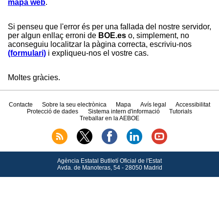
mapa web
.
Si penseu que l'error és per una fallada del nostre servidor,
per algun enllaç erroni de
BOE.es
o, simplement, no
aconseguiu localitzar la pàgina correcta, escriviu-nos
(formulari)
i expliqueu-nos el vostre cas.
Moltes gràcies.
Contacte
Sobre la seu electrònica
Mapa
Avís legal
Accessibilitat
Protecció de dades
Sistema intern d'informació
Tutorials
Treballar en la AEBOE
Agència Estatal Butlletí Oficial de l'Estat
Avda.
de Manoteras, 54 - 28050 Madrid