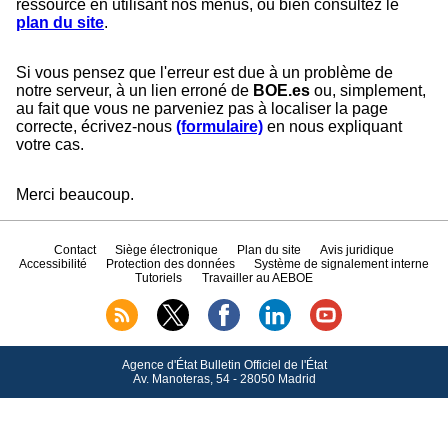
ressource en utilisant nos menus, ou bien consultez le
plan du site
.
Si vous pensez que l'erreur est due à un problème de
notre serveur, à un lien erroné de
BOE.es
ou, simplement,
au fait que vous ne parveniez pas à localiser la page
correcte, écrivez-nous
(formulaire)
en nous expliquant
votre cas.
Merci beaucoup.
Contact
Siège électronique
Plan du site
Avis juridique
Accessibilité
Protection des données
Système de signalement interne
Tutoriels
Travailler au AEBOE
Agence d'État Bulletin Officiel de l'État
Av.
Manoteras, 54 - 28050 Madrid