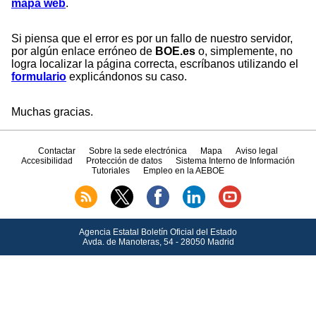
mapa web
.
Si piensa que el error es por un fallo de nuestro servidor,
por algún enlace erróneo de
BOE.es
o, simplemente, no
logra localizar la página correcta, escríbanos utilizando el
formulario
explicándonos su caso.
Muchas gracias.
Contactar
Sobre la sede electrónica
Mapa
Aviso legal
Accesibilidad
Protección de datos
Sistema Interno de Información
Tutoriales
Empleo en la AEBOE
Agencia Estatal Boletín Oficial del Estado
Avda.
de Manoteras, 54 - 28050 Madrid