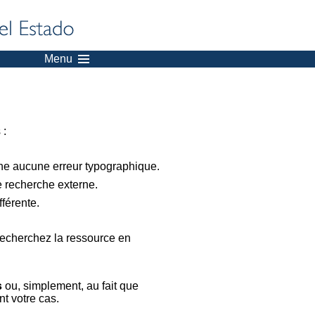
Menu
 :
nne aucune erreur typographique.
e recherche externe.
férente.
recherchez la ressource en
s
ou, simplement, au fait que
t votre cas.