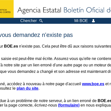
Chercher
Mi BOE
 vous demandez n'existe pas
sur
BOE.es
n'existe pas. Cela peut être dû aux raisons suivantes
saisie est peut-être mal écrite. Assurez-vous qu'elle ne contie
à notre site par un lien erroné d'une autre page ou un moteur d
er que vous demandez a changé et son adresse est maintenant dif
nné, accédez à nouveau à notre page d'accueil
www.boe.es
et 
nsultez le
plan du site
.
 due à un problème de notre serveur, à un lien erroné de
BOE.e
er la page correcte, écrivez-nous
(formulaire)
en nous expliquan