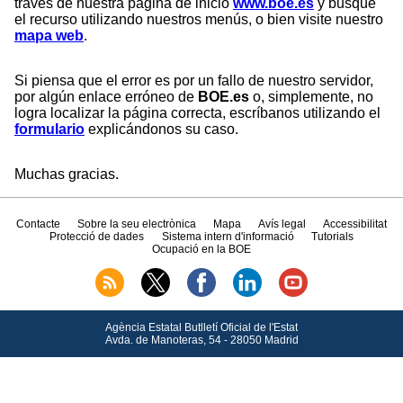
través de nuestra página de inicio
www.boe.es
y busque
el recurso utilizando nuestros menús, o bien visite nuestro
mapa web
.
Si piensa que el error es por un fallo de nuestro servidor,
por algún enlace erróneo de
BOE.es
o, simplemente, no
logra localizar la página correcta, escríbanos utilizando el
formulario
explicándonos su caso.
Muchas gracias.
Contacte
Sobre la seu electrònica
Mapa
Avís legal
Accessibilitat
Protecció de dades
Sistema intern d'informació
Tutorials
Ocupació en la BOE
Agència Estatal Butlletí Oficial de l'Estat
Avda.
de Manoteras, 54 - 28050 Madrid