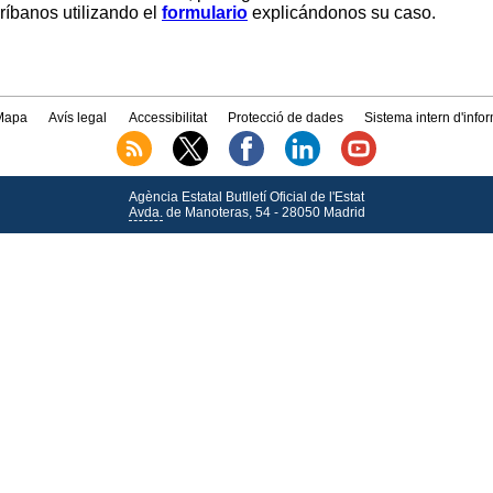
críbanos utilizando el
formulario
explicándonos su caso.
Mapa
Avís legal
Accessibilitat
Protecció de dades
Sistema intern d'info
Agència Estatal Butlletí Oficial de l'Estat
Avda.
de Manoteras, 54 - 28050 Madrid