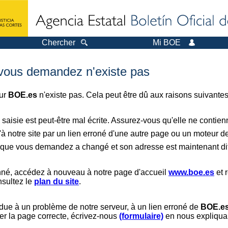
Chercher
Mi BOE
 vous demandez n'existe pas
sur
BOE.es
n'existe pas. Cela peut être dû aux raisons suivantes
saisie est peut-être mal écrite. Assurez-vous qu'elle ne contie
à notre site par un lien erroné d'une autre page ou un moteur d
er que vous demandez a changé et son adresse est maintenant dif
nné, accédez à nouveau à notre page d'accueil
www.boe.es
et 
nsultez le
plan du site
.
 due à un problème de notre serveur, à un lien erroné de
BOE.e
er la page correcte, écrivez-nous
(formulaire)
en nous expliquan