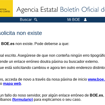
Buscar
Mi BOE
olicita non existe
n
BOE.es
non existe. Pode deberse a que:
al escrito. Asegúrese de que non conteña ningún erro tipográfi
nde un enlace erróneo doutra páxina ou buscador externo.
ue está solicitando cambiou e agora ten outro enderezo distinto
es, acceda de novo a través da nosa páxina de inicio
www.boe.
 o
mapa web
.
un fallo do noso servidor, por algún enlace erróneo de
BOE.es
,
críbanos
(formulario)
para explicarnos o seu caso.