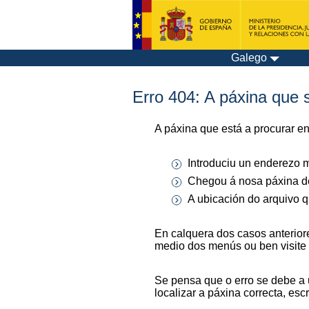
Galego
Erro 404: A páxina que s
A páxina que está a procurar e
Introduciu un enderezo m
Chegou á nosa páxina de
A ubicación do arquivo q
En calquera dos casos anterior
medio dos menús ou ben visite
Se pensa que o erro se debe a 
localizar a páxina correcta, es