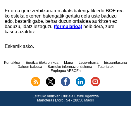
Errorea gure zerbitzariaren akats batengatik edo
BOE.es
-
ko esteka okerren batengatik gertatu dela uste baduzu
edo, besterik gabe, behar duzun orrialdea aurkitzen ez
baduzu, idatz iezaguzu
(formularioa)
helbidera, zure
kasua azalduz.
Eskerrik asko.
Kontaktua
Egoitza Elektronikoa
Mapa
Lege-oharra
Irisgarritasuna
Datuen babesa
Barneko informazio-sistema
Tutorialak
Enplegua AEBOEn
Estatuko Aldizkari Ofiziala Estatu Agentzia
Manoteras Etorb., 54 - 28050 Madril