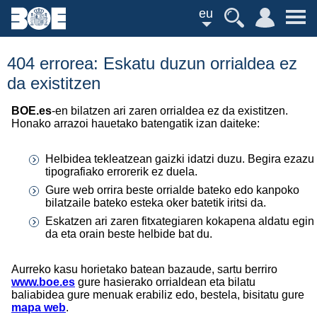
eu
404 errorea: Eskatu duzun orrialdea ez
da existitzen
BOE.es
-en bilatzen ari zaren orrialdea ez da existitzen.
Honako arrazoi hauetako batengatik izan daiteke:
Helbidea tekleatzean gaizki idatzi duzu. Begira ezazu
tipografiako errorerik ez duela.
Gure web orrira beste orrialde bateko edo kanpoko
bilatzaile bateko esteka oker batetik iritsi da.
Eskatzen ari zaren fitxategiaren kokapena aldatu egin
da eta orain beste helbide bat du.
Aurreko kasu horietako batean bazaude, sartu berriro
www.boe.es
gure hasierako orrialdean eta bilatu
baliabidea gure menuak erabiliz edo, bestela, bisitatu gure
mapa web
.