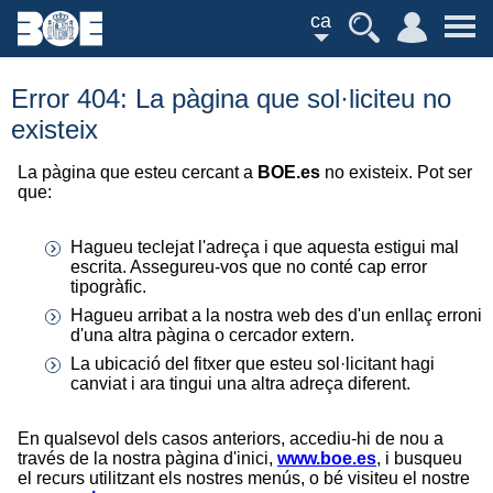
ca
Error 404: La pàgina que sol·liciteu no
existeix
La pàgina que esteu cercant a
BOE.es
no existeix. Pot ser
que:
Hagueu teclejat l'adreça i que aquesta estigui mal
escrita. Assegureu-vos que no conté cap error
tipogràfic.
Hagueu arribat a la nostra web des d'un enllaç erroni
d'una altra pàgina o cercador extern.
La ubicació del fitxer que esteu sol·licitant hagi
canviat i ara tingui una altra adreça diferent.
En qualsevol dels casos anteriors, accediu-hi de nou a
través de la nostra pàgina d'inici,
www.boe.es
, i busqueu
el recurs utilitzant els nostres menús, o bé visiteu el nostre