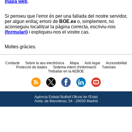
mapa web
.
Si penseu que l'error és per una fallada del nostre servidor,
per algun enllaç erroni de
BOE.es
o, simplement, no
aconseguiu localitzar la pàgina correcta, escriviu-nos
(formulari)
i expliqueu-nos el vostre cas.
Moltes gràcies.
Contacte
Sobre la seu electrònica
Mapa
Avís legal
Accessibilitat
Protecció de dades
Sistema intern d'informació
Tutorials
Treballar en la AEBOE
Agència Estatal Butlletí Oficial de l'Estat
Avda.
de Manoteras, 54 - 28050 Madrid