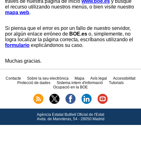
través de nuestra página de inicio
www.boe.es
y busque
el recurso utilizando nuestros menús, o bien visite nuestro
mapa web
.
Si piensa que el error es por un fallo de nuestro servidor,
por algún enlace erróneo de
BOE.es
o, simplemente, no
logra localizar la página correcta, escríbanos utilizando el
formulario
explicándonos su caso.
Muchas gracias.
Contacte
Sobre la seu electrònica
Mapa
Avís legal
Accessibilitat
Protecció de dades
Sistema intern d'informació
Tutorials
Ocupació en la BOE
Agència Estatal Butlletí Oficial de l'Estat
Avda.
de Manoteras, 54 - 28050 Madrid