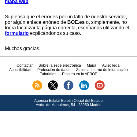
mapa web
.
Si piensa que el error es por un fallo de nuestro servidor,
por algún enlace erróneo de
BOE.es
o, simplemente, no
logra localizar la página correcta, escríbanos utilizando el
formulario
explicándonos su caso.
Muchas gracias.
Contactar
Sobre la sede electrónica
Mapa
Aviso legal
Accesibilidad
Protección de datos
Sistema Interno de Información
Tutoriales
Empleo en la AEBOE
Agencia Estatal Boletín Oficial del Estado
Avda.
de Manoteras, 54 - 28050 Madrid