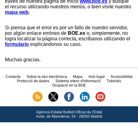
través de nuestra página de inicio
www.boe.es
y busque
el recurso utilizando nuestros menús, o bien visite nuestro
mapa web
.
Si piensa que el error es por un fallo de nuestro servidor,
por algún enlace erróneo de
BOE.es
o, simplemente, no
logra localizar la página correcta, escríbanos utilizando el
formulario
explicándonos su caso.
Muchas gracias.
Contacte
Sobre la seu electrònica
Mapa
Avís legal
Accessibilitat
Protecció de dades
Sistema intern d'informació
Tutorials
Ocupació en la BOE
Agència Estatal Butlletí Oficial de l'Estat
Avda.
de Manoteras, 54 - 28050 Madrid