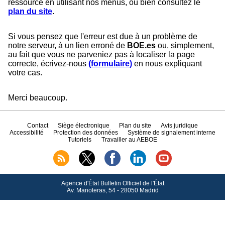
ressource en utilisant nos menus, ou bien consultez le
plan du site
.
Si vous pensez que l'erreur est due à un problème de
notre serveur, à un lien erroné de
BOE.es
ou, simplement,
au fait que vous ne parveniez pas à localiser la page
correcte, écrivez-nous
(formulaire)
en nous expliquant
votre cas.
Merci beaucoup.
Contact
Siège électronique
Plan du site
Avis juridique
Accessibilité
Protection des données
Système de signalement interne
Tutoriels
Travailler au AEBOE
Agence d'État Bulletin Officiel de l'État
Av.
Manoteras, 54 - 28050 Madrid