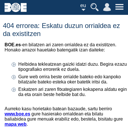
eu
404 errorea: Eskatu duzun orrialdea ez
da existitzen
BOE.es
-en bilatzen ari zaren orrialdea ez da existitzen.
Honako arrazoi hauetako batengatik izan daiteke:
Helbidea tekleatzean gaizki idatzi duzu. Begira ezazu
tipografiako errorerik ez duela.
Gure web orrira beste orrialde bateko edo kanpoko
bilatzaile bateko esteka oker batetik iritsi da.
Eskatzen ari zaren fitxategiaren kokapena aldatu egin
da eta orain beste helbide bat du.
Aurreko kasu horietako batean bazaude, sartu berriro
www.boe.es
gure hasierako orrialdean eta bilatu
baliabidea gure menuak erabiliz edo, bestela, bisitatu gure
mapa web
.