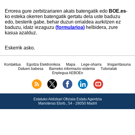
Errorea gure zerbitzariaren akats batengatik edo
BOE.es
-
ko esteka okerren batengatik gertatu dela uste baduzu
edo, besterik gabe, behar duzun orrialdea aurkitzen ez
baduzu, idatz iezaguzu
(formularioa)
helbidera, zure
kasua azalduz.
Eskerrik asko.
Kontaktua
Egoitza Elektronikoa
Mapa
Lege-oharra
Irisgarritasuna
Datuen babesa
Barneko informazio-sistema
Tutorialak
Enplegua AEBOEn
Estatuko Aldizkari Ofiziala Estatu Agentzia
Manoteras Etorb., 54 - 28050 Madril