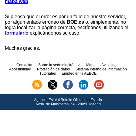
mapa web
.
Si piensa que el error es por un fallo de nuestro servidor,
por algún enlace erróneo de
BOE.es
o, simplemente, no
logra localizar la página correcta, escríbanos utilizando el
formulario
explicándonos su caso.
Muchas gracias.
Contactar
Sobre la sede electrónica
Mapa
Aviso legal
Accesibilidad
Protección de datos
Sistema Interno de Información
Tutoriales
Empleo en la AEBOE
Agencia Estatal Boletín Oficial del Estado
Avda.
de Manoteras, 54 - 28050 Madrid